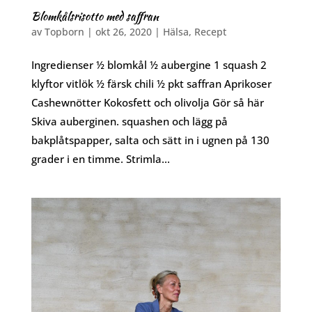
Blomkålsrisotto med saffran
av
Topborn
|
okt 26, 2020
|
Hälsa
,
Recept
Ingredienser ½ blomkål ½ aubergine 1 squash 2
klyftor vitlök ½ färsk chili ½ pkt saffran Aprikoser
Cashewnötter Kokosfett och olivolja Gör så här
Skiva auberginen. squashen och lägg på
bakplåtspapper, salta och sätt in i ugnen på 130
grader i en timme. Strimla...