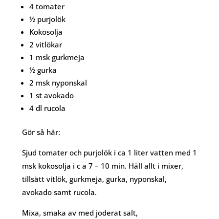
4 tomater
½ purjolök
Kokosolja
2 vitlökar
1 msk gurkmeja
½ gurka
2 msk nyponskal
1 st avokado
4 dl rucola
Gör så här:
Sjud tomater och purjolök i ca 1 liter vatten med 1
msk kokosolja i c a 7 – 10 min. Häll allt i mixer,
tillsätt vitlök, gurkmeja, gurka, nyponskal,
avokado samt rucola.
Mixa, smaka av med joderat salt,