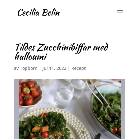
Tildes Zucchinibiffar med
halloumi
av
Topborn
|
jul 11, 2022
|
Recept