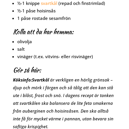
½-1
knippe
svartkål
(repad och finstrimlad)
½-1
påse
hoisinsås
1
påse
rostade sesamfrön
Kolla att du har hemma:
olivolja
salt
vinäger (t.ex. vitvins- eller risvinäger)
Gör så här:
Köksinfo:
Svart
kål
är verkligen en härlig grönsak –
djup och mörk i färgen och så tålig att den kan stå
ute i blåst, frost och snö. I dagens recept är tanken
att svartkålen ska balansera de lite feta smakerna
från auberginen och hoisinsåsen. Den ska alltså
inte få för mycket värme i pannan, utan bevara sin
saftiga krispighet.