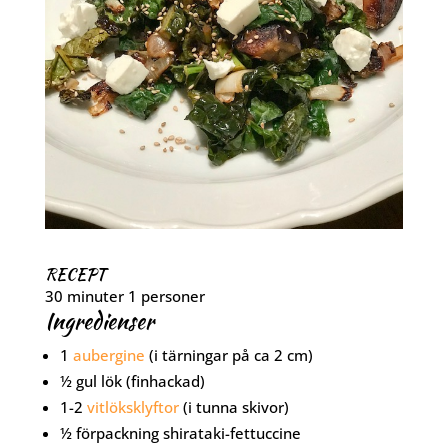
RECEPT
30 minuter
1 personer
Ingredienser
1
aubergine
(i tärningar på ca 2 cm)
½
gul lök
(finhackad)
1-2
vitlöksklyftor
(i tunna skivor)
½
förpackning
shirataki-fettuccine